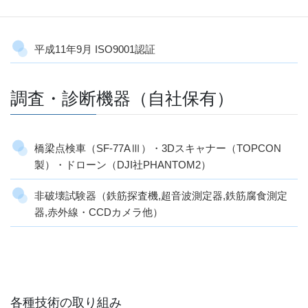
平成11年9月 ISO9001認証
調査・診断機器（自社保有）
橋梁点検車（SF-77AⅢ）・3Dスキャナー（TOPCON
製）・ドローン（DJI社PHANTOM2）
非破壊試験器（鉄筋探査機,超音波測定器,鉄筋腐食測定
器,赤外線・CCDカメラ他）
各種技術の取り組み