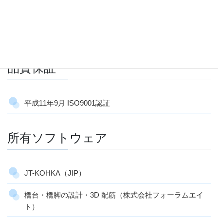
技術士37名、RCCM31名、コンクリート診断士6名、
土木鋼構造診断士1名
品質保証
平成11年9月 ISO9001認証
所有ソフトウェア
JT-KOHKA（JIP）
橋台・橋脚の設計・3D 配筋（株式会社フォーラムエイ
ト）