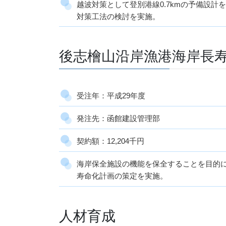
越波対策として登別港線0.7kmの予備設
対策工法の検討を実施。
後志檜山沿岸漁港海岸長
受注年：平成29年度
発注先：函館建設管理部
契約額：12,204千円
海岸保全施設の機能を保全することを目的
寿命化計画の策定を実施。
人材育成