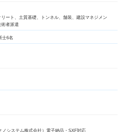
クリート、土質基礎、トンネル、舗装、建設マネジメン
技術者派遣
断士6名
 （川田テクノシステム株式会社）電子納品・SXF対応