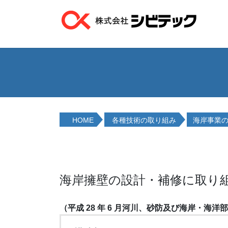
コ
ナ
ン
ビ
テ
ゲ
ン
ー
ツ
シ
へ
ョ
ス
ン
キ
に
ッ
移
プ
動
HOME
各種技術の取り組み
海岸事業
海岸擁壁の設計・補修に取り
（平成 28 年 6 月河川、砂防及び海岸・海