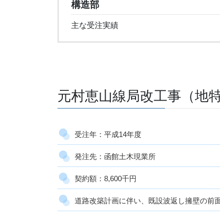
構造部
主な受注実績
元村恵山線局改工事（地
受注年：平成14年度
発注先：函館土木現業所
契約額：8,600千円
道路改築計画に伴い、既設波返し擁壁の前面