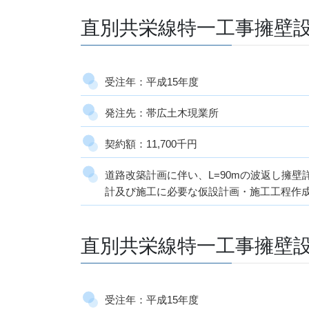
直別共栄線特一工事擁壁
受注年：平成15年度
発注先：帯広土木現業所
契約額：11,700千円
道路改築計画に伴い、L=90mの波返し擁
計及び施工に必要な仮設計画・施工工程作
直別共栄線特一工事擁壁設
受注年：平成15年度