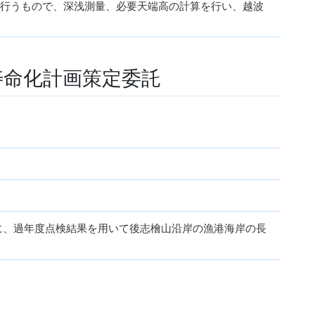
計を行うもので、深浅測量、必要天端高の計算を行い、越波
寿命化計画策定委託
に、過年度点検結果を用いて後志檜山沿岸の漁港海岸の長