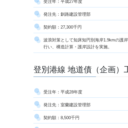
受注年：平成27年度
発注先：釧路建設管理部
契約額：27,300千円
波浪対策として知床知円別海岸1.9kmの
行い、構造計算・護岸設計を実施。
登別港線 地道債（企画）
受注年：平成28年度
発注先：室蘭建設管理部
契約額：8,500千円