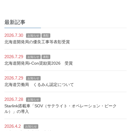
の
ー
ー
ー
ペ
ジ
ジ
ジ
ー
最新記事
ジ
送
2026.7.30
お知らせ
表彰
り
北海道開発局の優良工事等表彰受賞
2026.7.29
お知らせ
表彰
北海道開発局i-Con奨励賞2026 受賞
2026.7.29
お知らせ
北海道労働局 くるみん認定について
2026.7.28
お知らせ
Starlink搭載車「SOV（サテライト・オペレーション・ビーク
ル）」の導入
2026.4.2
お知らせ