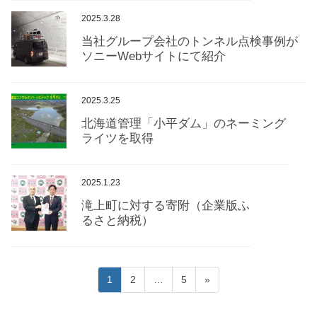
2025.3.28
当社グループ会社のトンネル点検事例が
ソニーWebサイトにて紹介
2025.3.25
北海道管理「小平ダム」のネーミング
ライツを取得
2025.1.23
滝上町に対する寄附（企業版ふ
るさと納税）
投
固
固
固
1
2
…
5
»
稿
定
定
定
ペ
ペ
ペ