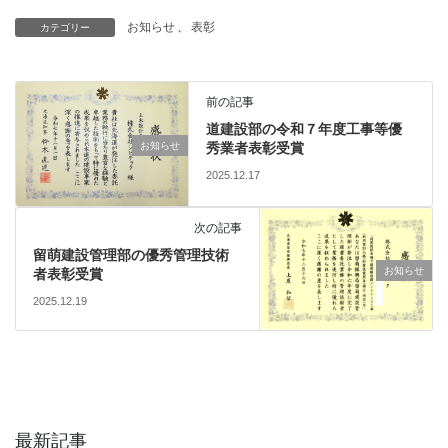
お知らせ
、
表彰
カテゴリー
前の記事
道建設部の令和７年度工事等優
お知らせ
秀業者表彰受賞
2025.12.17
次の記事
留萌建設管理部の優秀管理技術
お知らせ
者表彰受賞
2025.12.19
最新記事