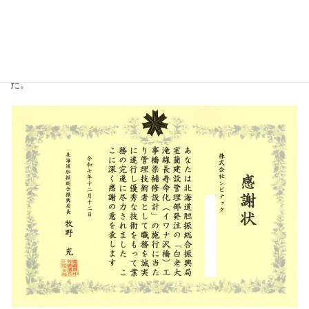
において、特に優秀と評価され、当社が担当した業務が見事受賞
に輝きました。
（業務名 ：白老大滝線 長寿命化（イワナ沢橋）工事橋梁補修設
計）
なお、表彰式は１２月１２日に室蘭建設管理部で執り行われまし
た。