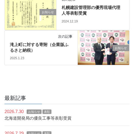
札幌建設管理部の優秀現場代理
お知らせ
人等表彰受賞
2024.12.19
次の記事
滝上町に対する寄附（企業版ふ
お知らせ
るさと納税）
2025.1.23
最新記事
2026.7.30
お知らせ
表彰
北海道開発局の優良工事等表彰受賞
2026.7.29
お知らせ
表彰