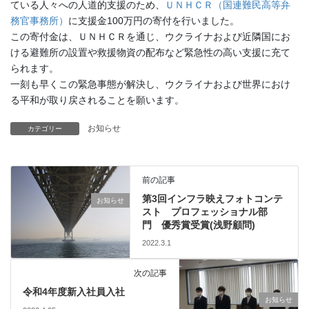
ている⼈々への人道的支援のため、
ＵＮＨＣＲ（国連難民高等弁
務官事務所）
に支援金100万円の寄付を行いました。
この寄付金は、ＵＮＨＣＲを通じ、ウクライナおよび近隣国にお
ける避難所の設置や救援物資の配布など緊急性の高い支援に充て
られます。
一刻も早くこの緊急事態が解決し、ウクライナおよび世界におけ
る平和が取り戻されることを願います。
お知らせ
カテゴリー
前の記事
第3回インフラ映えフォトコンテ
お知らせ
スト プロフェッショナル部
門 優秀賞受賞(浅野顧問)
2022.3.1
次の記事
令和4年度新入社員入社
お知らせ