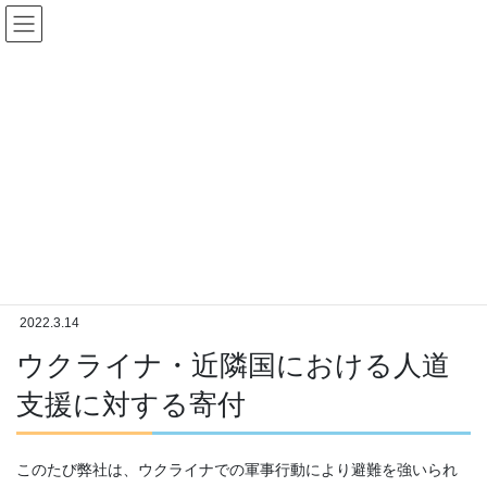
コ
ナ
ン
ビ
テ
ゲ
ン
ー
お知らせ
ツ
シ
へ
ョ
ス
ン
キ
に
ッ
移
HOME
お知らせ
プ
動
ウクライナ・近隣国における人道支援に対する寄付
2022.3.14
ウクライナ・近隣国における人道
支援に対する寄付
このたび弊社は、ウクライナでの軍事⾏動により避難を強いられ