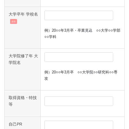
大学卒年 学校名
必須
例）20○○年3月卒・卒業見込 ○○大学○○学部
○○学科
大学院修了年 大
学院名
例）20○○年3月卒 ○○大学院○○研究科○○専
攻
取得資格・特技
等
自己PR