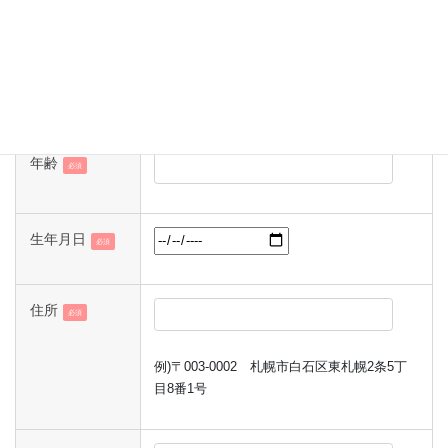
例)やまだ たろう
性別
男
女
その他
必須
年齢
必須
生年月日
必須
住所
必須
例)〒003-0002 札幌市白石区東札幌2条5丁
目8番1号